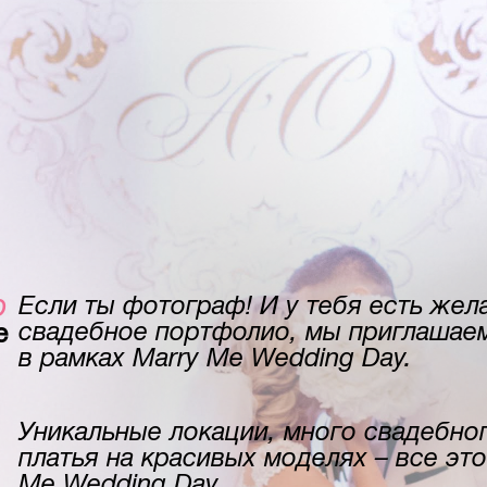
p
Если ты фотограф! И у тебя есть жел
свадебное портфолио, мы приглашаем
e
в рамках Marry Me Wedding Day.
Уникальные локации, много свадебно
платья на красивых моделях – все эт
Me Wedding Day.