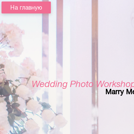
На главную
Wedding Photo Worksho
Marry M