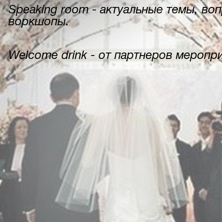
Speaking room - актуальные темы, во
воркшопы.
Welcome drink - от партнеров меропр