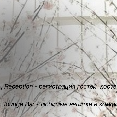
Reception - регистрация гостей, хост
,
lounge Bar - любимые напитки в комф