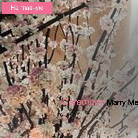
На главную
Ceremonу
Marry Me